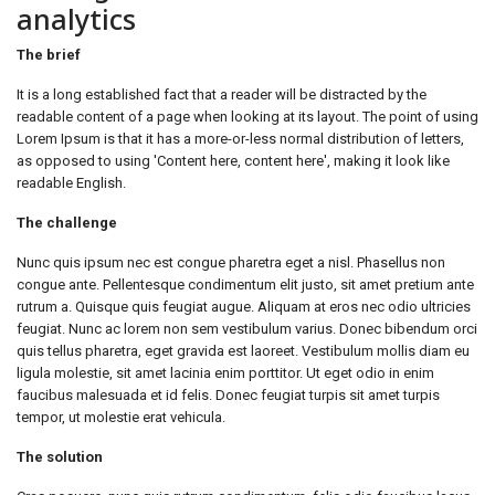
analytics
The brief
It is a long established fact that a reader will be distracted by the
readable content of a page when looking at its layout. The point of using
Lorem Ipsum is that it has a more-or-less normal distribution of letters,
as opposed to using 'Content here, content here', making it look like
readable English.
The challenge
Nunc quis ipsum nec est congue pharetra eget a nisl. Phasellus non
congue ante. Pellentesque condimentum elit justo, sit amet pretium ante
rutrum a. Quisque quis feugiat augue. Aliquam at eros nec odio ultricies
feugiat. Nunc ac lorem non sem vestibulum varius. Donec bibendum orci
quis tellus pharetra, eget gravida est laoreet. Vestibulum mollis diam eu
ligula molestie, sit amet lacinia enim porttitor. Ut eget odio in enim
faucibus malesuada et id felis. Donec feugiat turpis sit amet turpis
tempor, ut molestie erat vehicula.
The solution