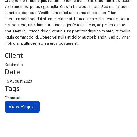
Cras posuere, nunc quis rutrum condimentum, felis odio faucibus lacus,
vel blandit est purus eget nulla. Cras in faucibus turpis. Sed sollicitudin
ut ante et dapibus. Vestibulum efficitur ac urna et sodales. Etiam
interdum volutpat dui sit amet placerat. Ut nec sem pellentesque, porta
nisl posuere, tincidunt dui. Fusce eget feugiat lacus, ac pellentesque
erat. Nam id ultrices dolor. Vestibulum porttitor dignissim ante, at mollis
ligula commodo id. Donec vel nulla et dolor auctor blandit. Sed pulvinar
nibh diam, ultrices lacinia eros posuere at.
Client
Kobimatic
Date
16 August 2023
Tags
Financial
View Project